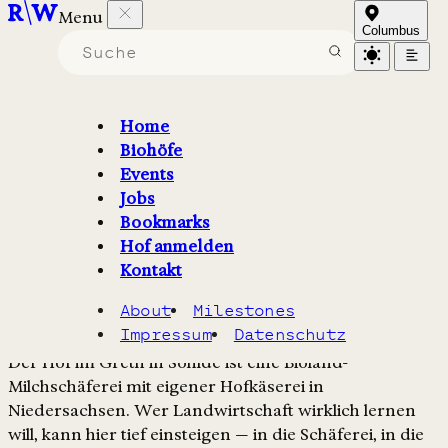
Menu
Hof im Greth
Columbus
Praktikum in Käserei oder
Schäferei
Home
Biohöfe
Events
Der Hof im Greth bei Söhlde bietet Praktikumsplätze ab
Jobs
3 Monaten in Käserei und Schäferei — Kost und Logis
Bookmarks
frei, Wohnen im Schäferwagen, ideal für
Hof anmelden
Landwirtschaftsstudierende.
Kontakt
Stellenbeschreibung
About
Milestones
Impressum
Datenschutz
Der Hof im Greth in Söhlde ist eine Bioland-
Milchschäferei mit eigener Hofkäserei in
Niedersachsen. Wer Landwirtschaft wirklich lernen
will, kann hier tief einsteigen — in die Schäferei, in die