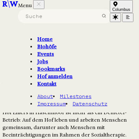
Menu
Hof Ehlers
Columbus
Mitarbeiter*in Raumpflege
(m/w/d)
Home
Biohöfe
Events
Hof Ehlers in Hasenmoor sucht eine Person für die
Jobs
Raumpflege mit 25 Stunden — mit Ausbildung oder
Bookmarks
Erfahrung, Vergütung nach TVöD, inmitten einer
Hof anmelden
lebendigen Lebens- und Arbeitsgemeinschaft.
Kontakt
Stellenbeschreibung
About
Milestones
Impressum
Datenschutz
Hof Ehlers in Hasenmoor ist mehr als ein Demeter-
Betrieb: Auf dem Hof leben und arbeiten Menschen
gemeinsam, darunter auch Menschen mit
Beeinträchtigungen im Rahmen der Sozialtherapie.