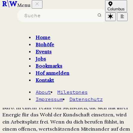
Menu
Guidohof
Columbus
Kundenkommunikation
(m/w/d) im Büro
Home
Biohöfe
Events
Kundenbetreuung am Telefon und per E-Mail. 20
Jobs
Stunden pro Woche in einem offenen und
Bookmarks
wertschätzenden Team.
Hof anmelden
Kontakt
Stellenbeschreibung
About
Milestones
Impressum
Datenschutz
Der Guidohof wünscht sich eine Neubesetzung im
Büro. In einem Team von Menschen, die sich mit ihrer
Energie für das Wohl der Kundschaft einsetzen, wird
ein Arbeitsplatz frei. Wenn du dich berufen fühlst, in
einem offenen, wertschätzenden Miteinander auf dem