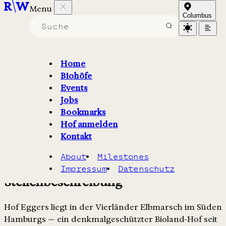
Menu
Hof Eggers in der Ohe
Columbus
Küchenhilfe (m/w/d) –
Hofcafé und
Home
Biohöfe
Veranstaltungen
Events
Jobs
Bookmarks
Auf dem historischen Bioland-Hof Eggers in den Vier-
Hof anmelden
und Marschlanden suchen wir eine Küchenhilfe für die
Kontakt
Unterstützung beim Frühstücksbuffet, der
About
Milestones
Speisevorbereitung und der Küchenreinigung.
Impressum
Datenschutz
Stellenbeschreibung
Hof Eggers liegt in der Vierländer Elbmarsch im Süden
Hamburgs — ein denkmalgeschützter Bioland-Hof seit