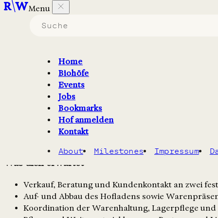
Menu
Gut Haidehof
Hofladenleitung & Verkauf (m
Home
Für unseren Hofladen auf Gut Haidehof in Wedel suche
Biohöfe
Events
Stellenbeschreibung
Jobs
Bookmarks
Gut Haidehof liegt in Wedel, direkt vor den Toren Hambu
Hof anmelden
zahlreiche Gemüsesorten, Weidegeflügel und Rinder sind
Kontakt
Kund:innen aus der Region.
About
Milestones
Impressum
D
Was dich erwartet
Verkauf, Beratung und Kundenkontakt an zwei fe
Auf- und Abbau des Hofladens sowie Warenpräse
Koordination der Warenhaltung, Lagerpflege und