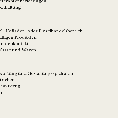
ieferantenbeziehungen
uchhaltung
l-, Hofladen- oder Einzelhandelsbereich
altigen Produkten
Kundenkontakt
t Kasse und Waren
ntwortung und Gestaltungsspielraum
trieben
alem Bezug
en