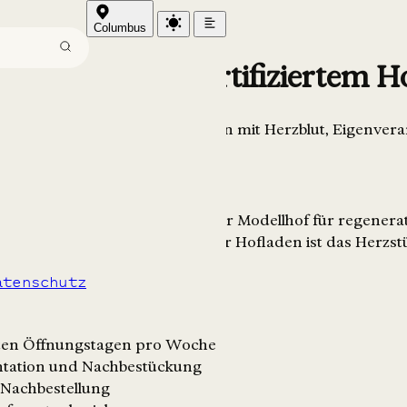
Columbus
/w/d) auf bio-zertifiziertem 
n wir eine Person, die den Laden mit Herzblut, Eigenve
rgs, und ist ein bio-zertifizierter Modellhof für regene
 Teil des Betriebskonzepts. Der Hofladen ist das Herzst
atenschutz
sten Öffnungstagen pro Woche
ntation und Nachbestückung
 Nachbestellung