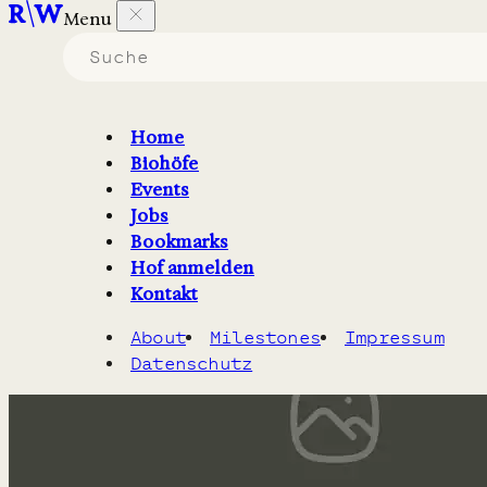
Menu
Biohöfe
die ihre Produkte über
einen Hofladen
vermarkten.
Home
Biohöfe
Filter
1
Karte
Events
Jobs
Bookmarks
Hof anmelden
Kontakt
About
Milestones
Impressum
Datenschutz