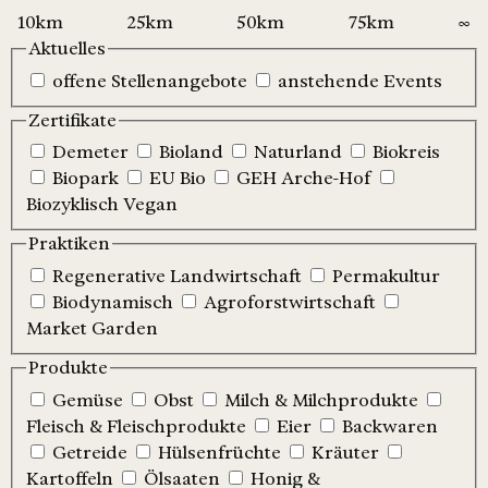
Aktuelles
offene Stellenangebote
anstehende Events
Zertifikate
Demeter
Bioland
Naturland
Biokreis
Biopark
EU Bio
GEH Arche-Hof
Biozyklisch Vegan
Praktiken
Regenerative Landwirtschaft
Permakultur
Biodynamisch
Agroforstwirtschaft
Market Garden
Produkte
Gemüse
Obst
Milch & Milchprodukte
Fleisch & Fleischprodukte
Eier
Backwaren
Getreide
Hülsenfrüchte
Kräuter
Kartoffeln
Ölsaaten
Honig &