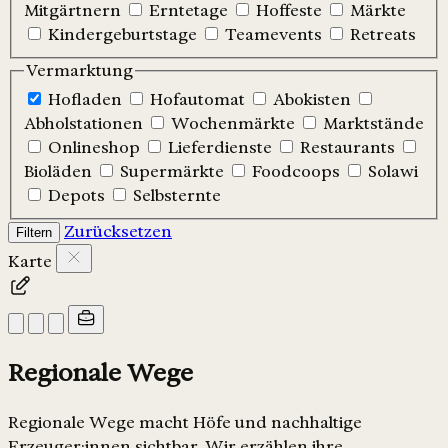
Mitgärtnern
Erntetage
Hoffeste
Märkte
Kindergeburtstage
Teamevents
Retreats
Vermarktung
Hofladen
Hofautomat
Abokisten
Abholstationen
Wochenmärkte
Marktstände
Onlineshop
Lieferdienste
Restaurants
Bioläden
Supermärkte
Foodcoops
Solawi
Depots
Selbsternte
Zurücksetzen
Filtern
Karte
Regionale Wege
Regionale Wege macht Höfe und nachhaltige
Erzeuger:innen sichtbar. Wir erzählen ihre