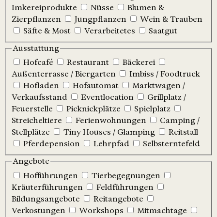
Imkereiprodukte
Nüsse
Blumen &
Zierpflanzen
Jungpflanzen
Wein & Trauben
Säfte & Most
Verarbeitetes
Saatgut
Ausstattung
Hofcafé
Restaurant
Bäckerei
Außenterrasse / Biergarten
Imbiss / Foodtruck
Hofladen
Hofautomat
Marktwagen /
Verkaufsstand
Eventlocation
Grillplatz /
Feuerstelle
Picknickplätze
Spielplatz
Streicheltiere
Ferienwohnungen
Camping /
Stellplätze
Tiny Houses / Glamping
Reitstall
Pferdepension
Lehrpfad
Selbsterntefeld
Angebote
Hofführungen
Tierbegegnungen
Kräuterführungen
Feldführungen
Bildungsangebote
Reitangebote
Verkostungen
Workshops
Mitmachtage