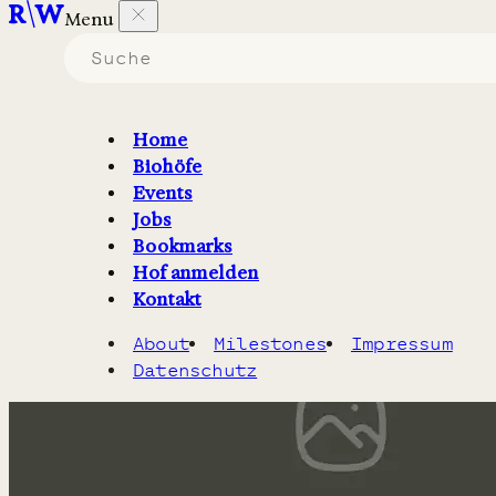
Menu
Biohöfe
die
Obst
erzeugen.
Home
Biohöfe
Filter
1
Karte
Events
Jobs
Bookmarks
Hof anmelden
Kontakt
About
Milestones
Impressum
Datenschutz