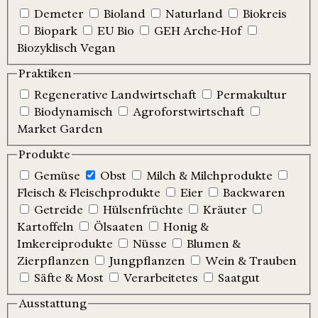
Demeter
Bioland
Naturland
Biokreis
Biopark
EU Bio
GEH Arche-Hof
Biozyklisch Vegan
Praktiken
Regenerative Landwirtschaft
Permakultur
Biodynamisch
Agroforstwirtschaft
Market Garden
Produkte
Gemüse
Obst
Milch & Milchprodukte
Fleisch & Fleischprodukte
Eier
Backwaren
Getreide
Hülsenfrüchte
Kräuter
Kartoffeln
Ölsaaten
Honig &
Imkereiprodukte
Nüsse
Blumen &
Zierpflanzen
Jungpflanzen
Wein & Trauben
Säfte & Most
Verarbeitetes
Saatgut
Ausstattung