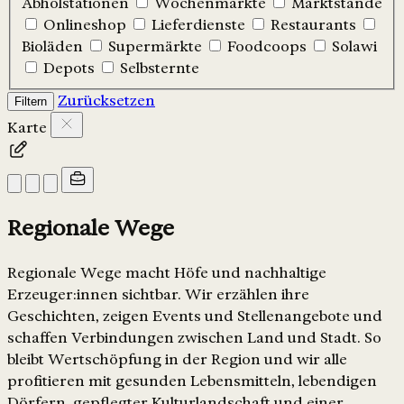
Abholstationen
Wochenmärkte
Marktstände
Onlineshop
Lieferdienste
Restaurants
Bioläden
Supermärkte
Foodcoops
Solawi
Depots
Selbsternte
Zurücksetzen
Filtern
Karte
Regionale Wege
Regionale Wege macht Höfe und nachhaltige
Erzeuger:innen sichtbar. Wir erzählen ihre
Geschichten, zeigen Events und Stellenangebote und
schaffen Verbindungen zwischen Land und Stadt. So
bleibt Wertschöpfung in der Region und wir alle
profitieren mit gesunden Lebensmitteln, lebendigen
Dörfern, gepflegter Kulturlandschaft und einer