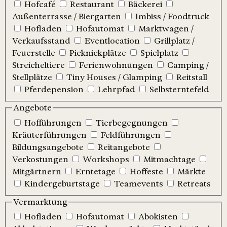
Hofcafé
Restaurant
Bäckerei
Außenterrasse / Biergarten
Imbiss / Foodtruck
Hofladen
Hofautomat
Marktwagen /
Verkaufsstand
Eventlocation
Grillplatz /
Feuerstelle
Picknickplätze
Spielplatz
Streicheltiere
Ferienwohnungen
Camping /
Stellplätze
Tiny Houses / Glamping
Reitstall
Pferdepension
Lehrpfad
Selbsterntefeld
Angebote
Hofführungen
Tierbegegnungen
Kräuterführungen
Feldführungen
Bildungsangebote
Reitangebote
Verkostungen
Workshops
Mitmachtage
Mitgärtnern
Erntetage
Hoffeste
Märkte
Kindergeburtstage
Teamevents
Retreats
Vermarktung
Hofladen
Hofautomat
Abokisten