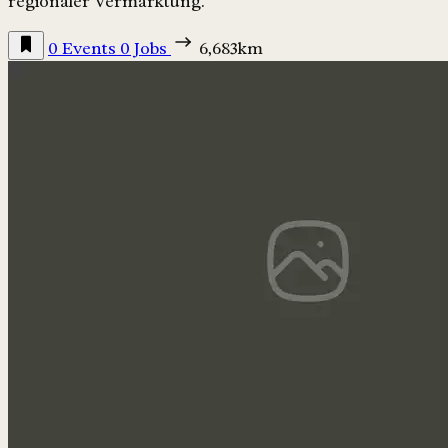
regionaler Vermarktung.
0 Events
0 Jobs
6,683km