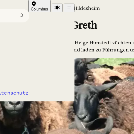
Niedersachsen / Hildesheim
Columbus
Hof im Greth
dkreis Hildesheim – Sibylle und Helge Himstedt züchten d
dwerklichen Käsespezialitäten und laden zu Führungen u
atenschutz