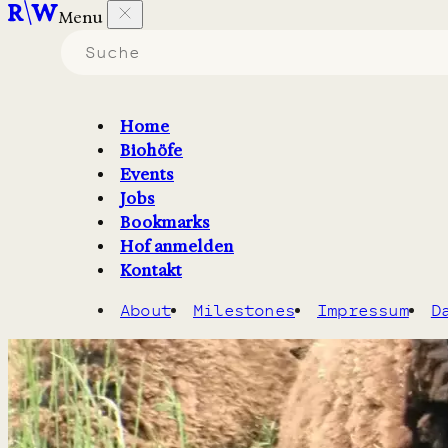
Menu
Home
Bioland-Milchschäferei mit Hofkäserei bei Söhlde im Lan
Biohöfe
Schafmilch zu han
Events
Jobs
Bookmarks
Hof anmelden
Kontakt
About
Milestones
Impressum
D