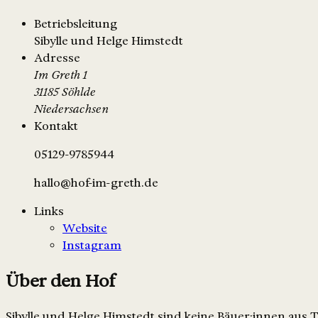
Betriebsleitung
Sibylle und Helge Himstedt
Adresse
Im Greth 1
31185 Söhlde
Niedersachsen
Kontakt
05129-9785944
hallo@hof-im-greth.de
Links
Website
Instagram
Über den Hof
Sibylle und Helge Himstedt sind keine Bäuer:innen aus 