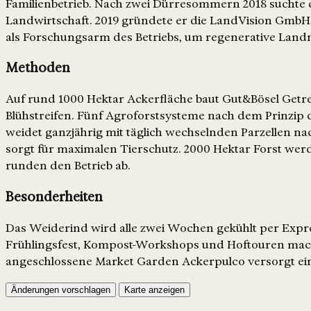
Familienbetrieb. Nach zwei Dürresommern 2018 suchte e
Landwirtschaft. 2019 gründete er die LandVision GmbH, 
als Forschungsarm des Betriebs, um regenerative Lan
Methoden
Auf rund 1000 Hektar Ackerfläche baut Gut&Bösel Getrei
Blühstreifen. Fünf Agroforstsysteme nach dem Prinzip 
weidet ganzjährig mit täglich wechselnden Parzellen na
sorgt für maximalen Tierschutz. 2000 Hektar Forst we
runden den Betrieb ab.
Besonderheiten
Das Weiderind wird alle zwei Wochen gekühlt per Expr
Frühlingsfest, Kompost-Workshops und Hoftouren mache
angeschlossene Market Garden Ackerpulco versorgt ein
Änderungen vorschlagen
Karte anzeigen