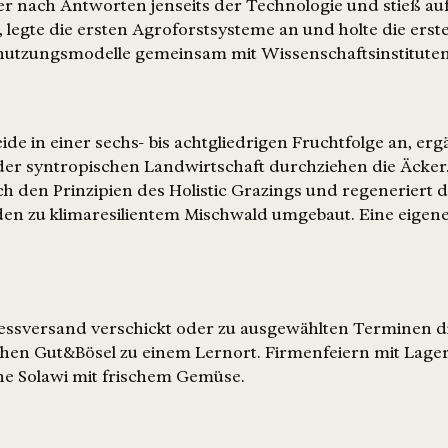
r nach Antworten jenseits der Technologie und stieß auf
legte die ersten Agroforstsysteme an und holte die erste
dnutzungsmodelle gemeinsam mit Wissenschaftsinstitute
de in einer sechs- bis achtgliedrigen Fruchtfolge an, e
der syntropischen Landwirtschaft durchziehen die Äcker
ch den Prinzipien des Holistic Grazings und regeneriert 
rden zu klimaresilientem Mischwald umgebaut. Eine eige
essversand verschickt oder zu ausgewählten Terminen di
n Gut&Bösel zu einem Lernort. Firmenfeiern mit Lagerf
e Solawi mit frischem Gemüse.