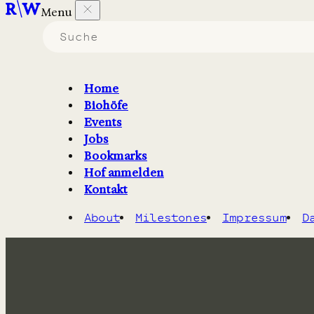
Menu
Home
3000-Hektar-Gut in der Märkischen Schweiz, das regen
Biohöfe
Ma
Events
Jobs
Bookmarks
Hof anmelden
Kontakt
About
Milestones
Impressum
D