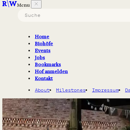
Menu
Home
Bioland-Hof mit Gemüse-Abo, Hofladen, Hofcafé, 
Biohöfe
Events
Jobs
Bookmarks
Hof anmelden
Kontakt
About
Milestones
Impressum
D