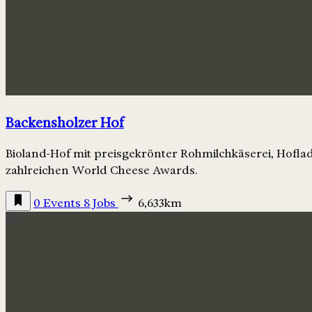
Backensholzer Hof
Bioland-Hof mit preisgekrönter Rohmilchkäserei, Hofla
zahlreichen World Cheese Awards.
0 Events
8 Jobs
6,633km