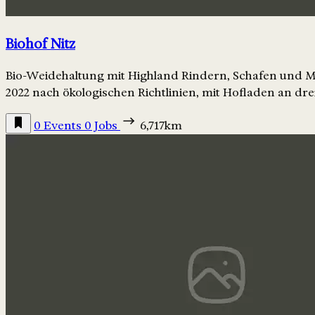
Biohof Nitz
Bio-Weidehaltung mit Highland Rindern, Schafen und Mut
2022 nach ökologischen Richtlinien, mit Hofladen an dr
0 Events
0 Jobs
6,717km