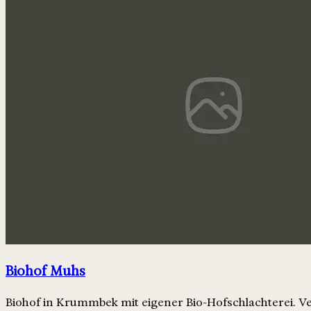
Biohof Muhs
Biohof in Krummbek mit eigener Bio-Hofschlachterei. V