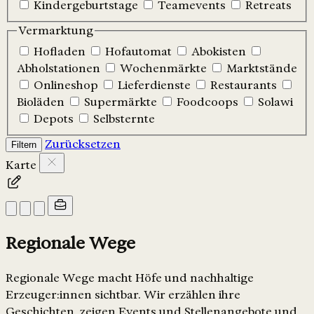
Kindergeburtstage
Teamevents
Retreats
Vermarktung
Hofladen
Hofautomat
Abokisten
Abholstationen
Wochenmärkte
Marktstände
Onlineshop
Lieferdienste
Restaurants
Bioläden
Supermärkte
Foodcoops
Solawi
Depots
Selbsternte
Zurücksetzen
Filtern
Karte
Regionale Wege
Regionale Wege macht Höfe und nachhaltige
Erzeuger:innen sichtbar. Wir erzählen ihre
Geschichten, zeigen Events und Stellenangebote und