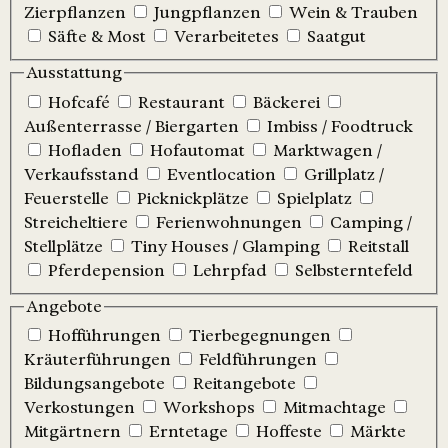
Zierpflanzen
Jungpflanzen
Wein & Trauben
Säfte & Most
Verarbeitetes
Saatgut
Ausstattung
Hofcafé
Restaurant
Bäckerei
Außenterrasse / Biergarten
Imbiss / Foodtruck
Hofladen
Hofautomat
Marktwagen /
Verkaufsstand
Eventlocation
Grillplatz /
Feuerstelle
Picknickplätze
Spielplatz
Streicheltiere
Ferienwohnungen
Camping /
Stellplätze
Tiny Houses / Glamping
Reitstall
Pferdepension
Lehrpfad
Selbsterntefeld
Angebote
Hofführungen
Tierbegegnungen
Kräuterführungen
Feldführungen
Bildungsangebote
Reitangebote
Verkostungen
Workshops
Mitmachtage
Mitgärtnern
Erntetage
Hoffeste
Märkte