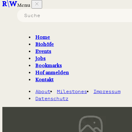
Menu
Biohöfe in Schleswig-
Holstein
Home
Biohöfe
die
Backwaren
erzeugen.
Events
Jobs
Filter
2
Karte
Bookmarks
Hof anmelden
Kontakt
About
Milestones
Impressum
Datenschutz