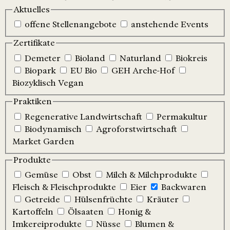
Aktuelles
offene Stellenangebote
anstehende Events
Zertifikate
Demeter
Bioland
Naturland
Biokreis
Biopark
EU Bio
GEH Arche-Hof
Biozyklisch Vegan
Praktiken
Regenerative Landwirtschaft
Permakultur
Biodynamisch
Agroforstwirtschaft
Market Garden
Produkte
Gemüse
Obst
Milch & Milchprodukte
Fleisch & Fleischprodukte
Eier
Backwaren
Getreide
Hülsenfrüchte
Kräuter
Kartoffeln
Ölsaaten
Honig &
Imkereiprodukte
Nüsse
Blumen &