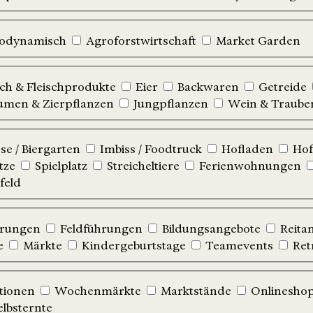
iodynamisch
Agroforstwirtschaft
Market Garden
sch & Fleischprodukte
Eier
Backwaren
Getreide
umen & Zierpflanzen
Jungpflanzen
Wein & Traube
e / Biergarten
Imbiss / Foodtruck
Hofladen
Hof
tze
Spielplatz
Streicheltiere
Ferienwohnungen
feld
hrungen
Feldführungen
Bildungsangebote
Reita
e
Märkte
Kindergeburtstage
Teamevents
Ret
tionen
Wochenmärkte
Marktstände
Onlinesho
elbsternte