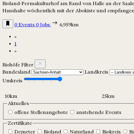
Bioland-Permakulturhof am Rand von Halle an der Saale
Haushalte wöchentlich mit der Abokiste und empfange
0 Events
0 Jobs
6,959km
«
1
»
Biohöfe Filter
Bundesland
Landkreis
Umkreis
Aktuelles
offene Stellenangebote
anstehende Events
Zertifikate
Demeter
Bioland
Naturland
Biokreis
B