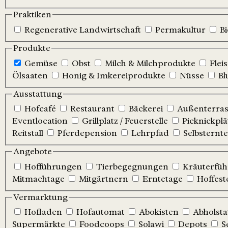
Praktiken
Regenerative Landwirtschaft
Permakultur
B
Produkte
Gemüse
Obst
Milch & Milchprodukte
Flei
Ölsaaten
Honig & Imkereiprodukte
Nüsse
Bl
Ausstattung
Hofcafé
Restaurant
Bäckerei
Außenterrass
Eventlocation
Grillplatz / Feuerstelle
Picknickplä
Reitstall
Pferdepension
Lehrpfad
Selbsternte
Angebote
Hofführungen
Tierbegegnungen
Kräuterfü
Mitmachtage
Mitgärtnern
Erntetage
Hoffest
Vermarktung
Hofladen
Hofautomat
Abokisten
Abholsta
Supermärkte
Foodcoops
Solawi
Depots
S