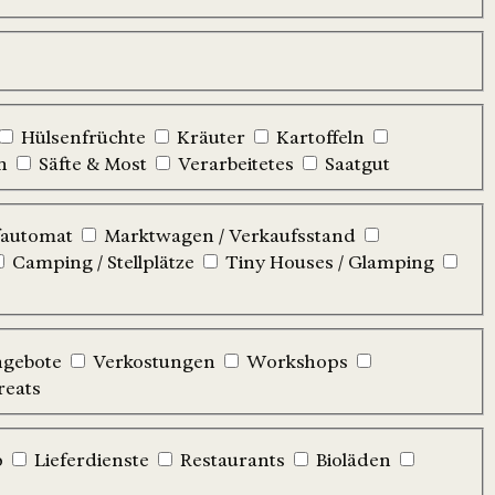
Hülsenfrüchte
Kräuter
Kartoffeln
n
Säfte & Most
Verarbeitetes
Saatgut
automat
Marktwagen / Verkaufsstand
Camping / Stellplätze
Tiny Houses / Glamping
ngebote
Verkostungen
Workshops
reats
p
Lieferdienste
Restaurants
Bioläden