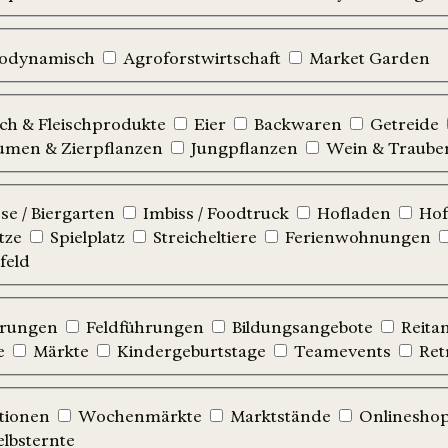
iodynamisch
Agroforstwirtschaft
Market Garden
sch & Fleischprodukte
Eier
Backwaren
Getreide
umen & Zierpflanzen
Jungpflanzen
Wein & Traube
e / Biergarten
Imbiss / Foodtruck
Hofladen
Hof
tze
Spielplatz
Streicheltiere
Ferienwohnungen
feld
hrungen
Feldführungen
Bildungsangebote
Reita
e
Märkte
Kindergeburtstage
Teamevents
Ret
tionen
Wochenmärkte
Marktstände
Onlinesho
elbsternte