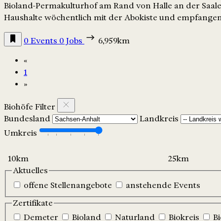
Bioland-Permakulturhof am Rand von Halle an der Saale
Haushalte wöchentlich mit der Abokiste und empfange
0 Events
0 Jobs
6,959km
«
1
»
Biohöfe Filter
Bundesland
Landkreis
Umkreis
Aktuelles
offene Stellenangebote
anstehende Events
Zertifikate
Demeter
Bioland
Naturland
Biokreis
B