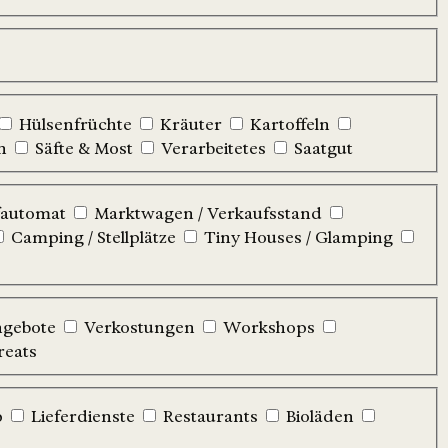
Hülsenfrüchte
Kräuter
Kartoffeln
n
Säfte & Most
Verarbeitetes
Saatgut
automat
Marktwagen / Verkaufsstand
Camping / Stellplätze
Tiny Houses / Glamping
ngebote
Verkostungen
Workshops
reats
p
Lieferdienste
Restaurants
Bioläden