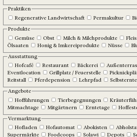
Praktiken
Regenerative Landwirtschaft
Permakultur
B
Produkte
Gemüse
Obst
Milch & Milchprodukte
Flei
Ölsaaten
Honig & Imkereiprodukte
Nüsse
Bl
Ausstattung
Hofcafé
Restaurant
Bäckerei
Außenterrass
Eventlocation
Grillplatz / Feuerstelle
Picknickplä
Reitstall
Pferdepension
Lehrpfad
Selbsternte
Angebote
Hofführungen
Tierbegegnungen
Kräuterfü
Mitmachtage
Mitgärtnern
Erntetage
Hoffest
Vermarktung
Hofladen
Hofautomat
Abokisten
Abholsta
Supermärkte
Foodcoops
Solawi
Depots
S