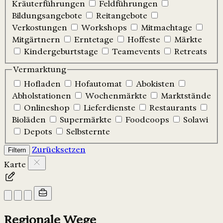
Kräuterführungen
Feldführungen
Bildungsangebote
Reitangebote
Verkostungen
Workshops
Mitmachtage
Mitgärtnern
Erntetage
Hoffeste
Märkte
Kindergeburtstage
Teamevents
Retreats
Vermarktung
Hofladen
Hofautomat
Abokisten
Abholstationen
Wochenmärkte
Marktstände
Onlineshop
Lieferdienste
Restaurants
Bioläden
Supermärkte
Foodcoops
Solawi
Depots
Selbsternte
Zurücksetzen
Filtern
Karte
Regionale Wege