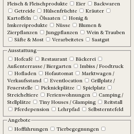
Fleisch & Fleischprodukte
Eier
Backwaren
Getreide
Hülsenfrüchte
Kräuter
Kartoffeln
Ölsaaten
Honig &
Imkereiprodukte
Nüsse
Blumen &
Zierpflanzen
Jungpflanzen
Wein & Trauben
Säfte & Most
Verarbeitetes
Saatgut
Ausstattung
Hofcafé
Restaurant
Bäckerei
Außenterrasse / Biergarten
Imbiss / Foodtruck
Hofladen
Hofautomat
Marktwagen /
Verkaufsstand
Eventlocation
Grillplatz /
Feuerstelle
Picknickplätze
Spielplatz
Streicheltiere
Ferienwohnungen
Camping /
Stellplätze
Tiny Houses / Glamping
Reitstall
Pferdepension
Lehrpfad
Selbsterntefeld
Angebote
Hofführungen
Tierbegegnungen