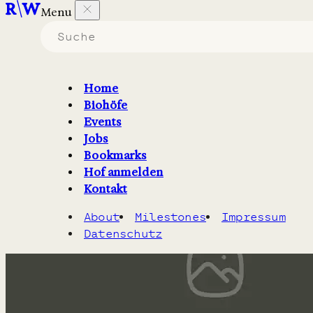
Menu
Biohöfe in Saarland
die
Fleisch & Fleischprodukte
erzeugen.
Home
Biohöfe
Filter
2
Karte
Events
Jobs
Bookmarks
Hof anmelden
Kontakt
About
Milestones
Impressum
Datenschutz