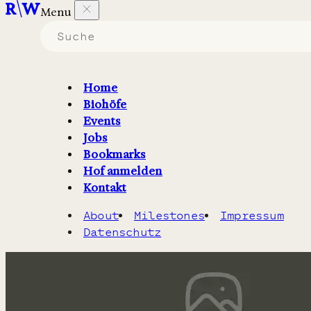
Menu
Biohöfe in Nordrhein-
Westfalen
Home
Biohöfe
die
Kartoffeln
erzeugen.
Events
Jobs
Filter
2
Karte
Bookmarks
Hof anmelden
Kontakt
About
Milestones
Impressum
Datenschutz