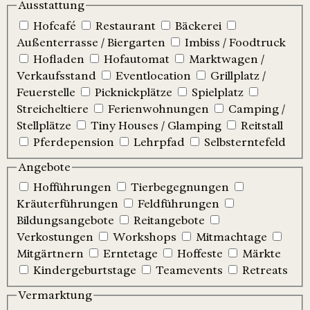
Ausstattung
Hofcafé
Restaurant
Bäckerei
Außenterrasse / Biergarten
Imbiss / Foodtruck
Hofladen
Hofautomat
Marktwagen /
Verkaufsstand
Eventlocation
Grillplatz /
Feuerstelle
Picknickplätze
Spielplatz
Streicheltiere
Ferienwohnungen
Camping /
Stellplätze
Tiny Houses / Glamping
Reitstall
Pferdepension
Lehrpfad
Selbsterntefeld
Angebote
Hofführungen
Tierbegegnungen
Kräuterführungen
Feldführungen
Bildungsangebote
Reitangebote
Verkostungen
Workshops
Mitmachtage
Mitgärtnern
Erntetage
Hoffeste
Märkte
Kindergeburtstage
Teamevents
Retreats
Vermarktung