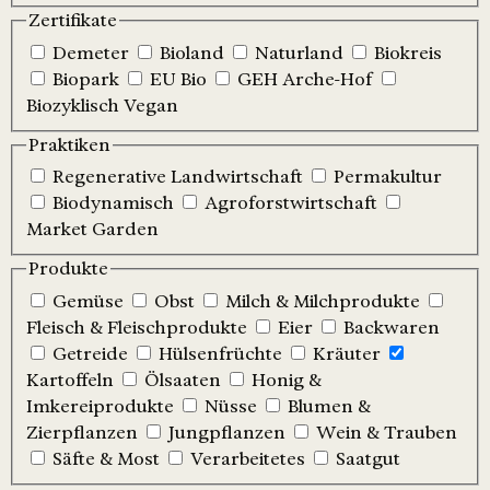
Zertifikate
Demeter
Bioland
Naturland
Biokreis
Biopark
EU Bio
GEH Arche-Hof
Biozyklisch Vegan
Praktiken
Regenerative Landwirtschaft
Permakultur
Biodynamisch
Agroforstwirtschaft
Market Garden
Produkte
Gemüse
Obst
Milch & Milchprodukte
Fleisch & Fleischprodukte
Eier
Backwaren
Getreide
Hülsenfrüchte
Kräuter
Kartoffeln
Ölsaaten
Honig &
Imkereiprodukte
Nüsse
Blumen &
Zierpflanzen
Jungpflanzen
Wein & Trauben
Säfte & Most
Verarbeitetes
Saatgut