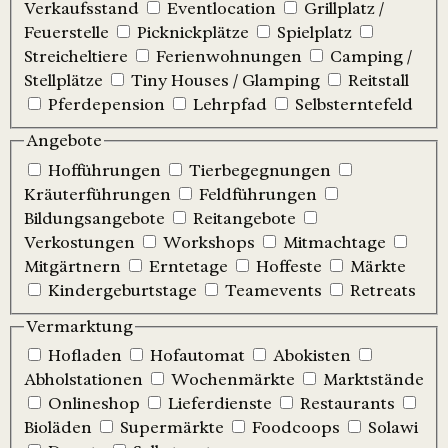
Verkaufsstand
Eventlocation
Grillplatz /
Feuerstelle
Picknickplätze
Spielplatz
Streicheltiere
Ferienwohnungen
Camping /
Stellplätze
Tiny Houses / Glamping
Reitstall
Pferdepension
Lehrpfad
Selbsterntefeld
Angebote
Hofführungen
Tierbegegnungen
Kräuterführungen
Feldführungen
Bildungsangebote
Reitangebote
Verkostungen
Workshops
Mitmachtage
Mitgärtnern
Erntetage
Hoffeste
Märkte
Kindergeburtstage
Teamevents
Retreats
Vermarktung
Hofladen
Hofautomat
Abokisten
Abholstationen
Wochenmärkte
Marktstände
Onlineshop
Lieferdienste
Restaurants
Bioläden
Supermärkte
Foodcoops
Solawi