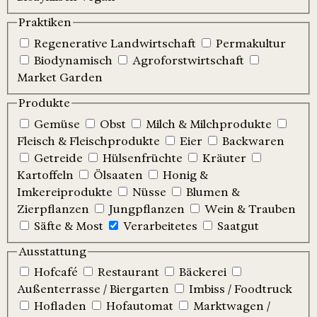
Praktiken
Regenerative Landwirtschaft
Permakultur
Biodynamisch
Agroforstwirtschaft
Market Garden
Produkte
Gemüse
Obst
Milch & Milchprodukte
Fleisch & Fleischprodukte
Eier
Backwaren
Getreide
Hülsenfrüchte
Kräuter
Kartoffeln
Ölsaaten
Honig &
Imkereiprodukte
Nüsse
Blumen &
Zierpflanzen
Jungpflanzen
Wein & Trauben
Säfte & Most
Verarbeitetes
Saatgut
Ausstattung
Hofcafé
Restaurant
Bäckerei
Außenterrasse / Biergarten
Imbiss / Foodtruck
Hofladen
Hofautomat
Marktwagen /