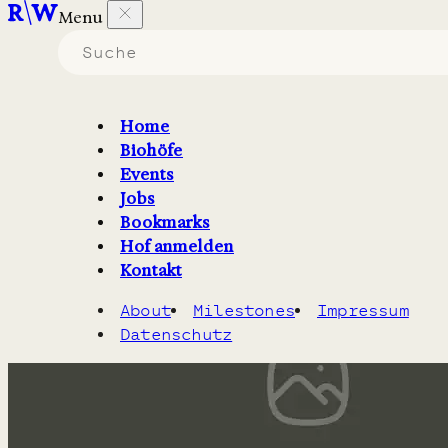
Menu
Biohöfe in Niedersachsen
die
Verarbeitetes
erzeugen.
Home
Biohöfe
Filter
2
Karte
Events
Jobs
Bookmarks
Hof anmelden
Kontakt
About
Milestones
Impressum
Datenschutz