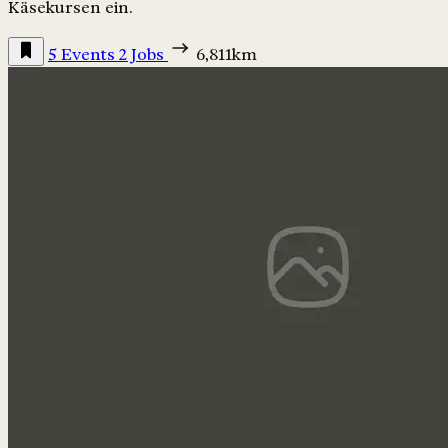
Käsekursen ein.
5 Events
2 Jobs
6,811km