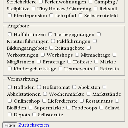
Streicheltiere
Ferienwohnungen
Camping /
Stellplätze
Tiny Houses / Glamping
Reitstall
Pferdepension
Lehrpfad
Selbsterntefeld
Angebote
Hofführungen
Tierbegegnungen
Kräuterführungen
Feldführungen
Bildungsangebote
Reitangebote
Verkostungen
Workshops
Mitmachtage
Mitgärtnern
Erntetage
Hoffeste
Märkte
Kindergeburtstage
Teamevents
Retreats
Vermarktung
Hofladen
Hofautomat
Abokisten
Abholstationen
Wochenmärkte
Marktstände
Onlineshop
Lieferdienste
Restaurants
Bioläden
Supermärkte
Foodcoops
Solawi
Depots
Selbsternte
Zurücksetzen
Filtern