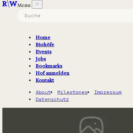
Menu
Biohöfe in Mecklenburg-
Vorpommern
Home
Biohöfe
die
Säfte & Most
erzeugen.
Events
Jobs
Filter
2
Karte
Bookmarks
Hof anmelden
Kontakt
About
Milestones
Impressum
Datenschutz