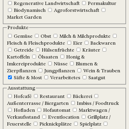
Regenerative Landwirtschaft
Permakultur
Biodynamisch
Agroforstwirtschaft
Market Garden
Produkte
Gemüse
Obst
Milch & Milchprodukte
Fleisch & Fleischprodukte
Eier
Backwaren
Getreide
Hülsenfrüchte
Kräuter
Kartoffeln
Ölsaaten
Honig &
Imkereiprodukte
Nüsse
Blumen &
Zierpflanzen
Jungpflanzen
Wein & Trauben
Säfte & Most
Verarbeitetes
Saatgut
Ausstattung
Hofcafé
Restaurant
Bäckerei
Außenterrasse / Biergarten
Imbiss / Foodtruck
Hofladen
Hofautomat
Marktwagen /
Verkaufsstand
Eventlocation
Grillplatz /
Feuerstelle
Picknickplätze
Spielplatz