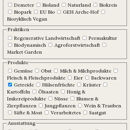
Demeter
Bioland
Naturland
Biokreis
Biopark
EU Bio
GEH Arche-Hof
Biozyklisch Vegan
Praktiken
Regenerative Landwirtschaft
Permakultur
Biodynamisch
Agroforstwirtschaft
Market Garden
Produkte
Gemüse
Obst
Milch & Milchprodukte
Fleisch & Fleischprodukte
Eier
Backwaren
Getreide
Hülsenfrüchte
Kräuter
Kartoffeln
Ölsaaten
Honig &
Imkereiprodukte
Nüsse
Blumen &
Zierpflanzen
Jungpflanzen
Wein & Trauben
Säfte & Most
Verarbeitetes
Saatgut
Ausstattung