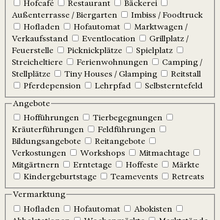
Hofcafé
Restaurant
Bäckerei
Außenterrasse / Biergarten
Imbiss / Foodtruck
Hofladen
Hofautomat
Marktwagen /
Verkaufsstand
Eventlocation
Grillplatz /
Feuerstelle
Picknickplätze
Spielplatz
Streicheltiere
Ferienwohnungen
Camping /
Stellplätze
Tiny Houses / Glamping
Reitstall
Pferdepension
Lehrpfad
Selbsterntefeld
Angebote
Hofführungen
Tierbegegnungen
Kräuterführungen
Feldführungen
Bildungsangebote
Reitangebote
Verkostungen
Workshops
Mitmachtage
Mitgärtnern
Erntetage
Hoffeste
Märkte
Kindergeburtstage
Teamevents
Retreats
Vermarktung
Hofladen
Hofautomat
Abokisten