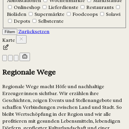
Abholstationen
Wochenmärkte
Marktstände
Onlineshop
Lieferdienste
Restaurants
Bioläden
Supermärkte
Foodcoops
Solawi
Depots
Selbsternte
Zurücksetzen
Filtern
Karte
Regionale Wege
Regionale Wege macht Höfe und nachhaltige
Erzeuger:innen sichtbar. Wir erzählen ihre
Geschichten, zeigen Events und Stellenangebote und
schaffen Verbindungen zwischen Land und Stadt. So
bleibt Wertschöpfung in der Region und wir alle
profitieren mit gesunden Lebensmitteln, lebendigen
Dörfern, gepflegter Kulturlandschaft und einer