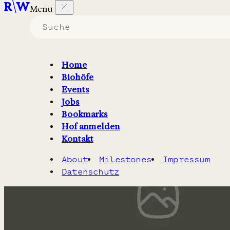
Menu
Biohöfe in Hamburg
die
Getreide
erzeugen.
Home
Biohöfe
Filter
2
Karte
Events
Jobs
Bookmarks
Hof anmelden
Kontakt
About
Milestones
Impressum
Datenschutz