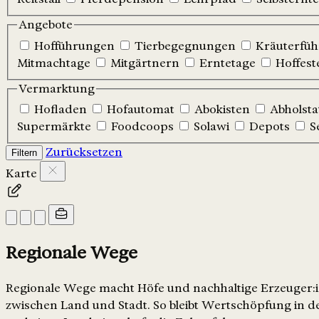
Angebote
Hofführungen
Tierbegegnungen
Kräuterfü
Mitmachtage
Mitgärtnern
Erntetage
Hoffest
Vermarktung
Hofladen
Hofautomat
Abokisten
Abholsta
Supermärkte
Foodcoops
Solawi
Depots
S
Zurücksetzen
Filtern
Karte
Regionale Wege
Regionale Wege macht Höfe und nachhaltige Erzeuger:in
zwischen Land und Stadt. So bleibt Wertschöpfung in de