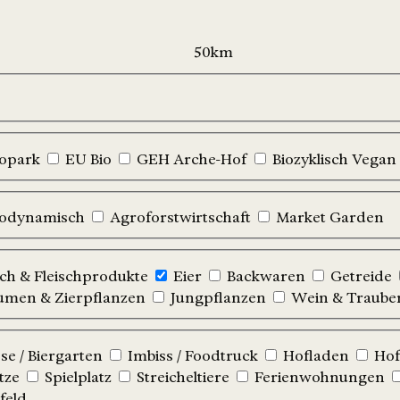
iopark
EU Bio
GEH Arche-Hof
Biozyklisch Vegan
iodynamisch
Agroforstwirtschaft
Market Garden
sch & Fleischprodukte
Eier
Backwaren
Getreide
umen & Zierpflanzen
Jungpflanzen
Wein & Traube
e / Biergarten
Imbiss / Foodtruck
Hofladen
Hof
tze
Spielplatz
Streicheltiere
Ferienwohnungen
feld