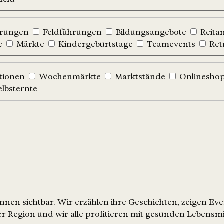
hrungen
Feldführungen
Bildungsangebote
Reita
e
Märkte
Kindergeburtstage
Teamevents
Ret
tionen
Wochenmärkte
Marktstände
Onlinesho
elbsternte
nen sichtbar. Wir erzählen ihre Geschichten, zeigen Ev
r Region und wir alle profitieren mit gesunden Lebensmi