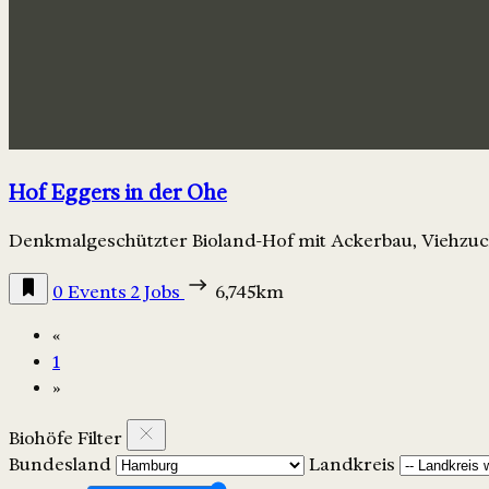
Hof Eggers in der Ohe
Denkmalgeschützter Bioland-Hof mit Ackerbau, Viehzuc
0 Events
2 Jobs
6,745km
«
1
»
Biohöfe Filter
Bundesland
Landkreis