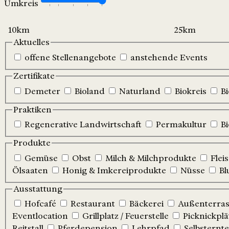
Umkreis
Aktuelles
offene Stellenangebote
anstehende Events
Zertifikate
Demeter
Bioland
Naturland
Biokreis
B
Praktiken
Regenerative Landwirtschaft
Permakultur
B
Produkte
Gemüse
Obst
Milch & Milchprodukte
Flei
Ölsaaten
Honig & Imkereiprodukte
Nüsse
Bl
Ausstattung
Hofcafé
Restaurant
Bäckerei
Außenterrass
Eventlocation
Grillplatz / Feuerstelle
Picknickplä
Reitstall
Pferdepension
Lehrpfad
Selbsternte