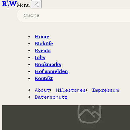
Menu
Biohöfe in Brandenburg
die nach den Vorgaben von
EU Bio
arbeiten.
Home
Biohöfe
Filter
2
Karte
Events
Jobs
Bookmarks
Hof anmelden
Kontakt
About
Milestones
Impressum
Datenschutz