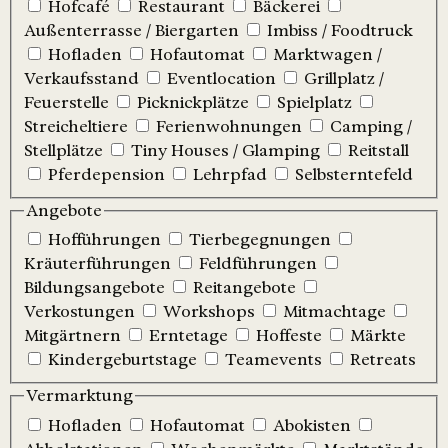
Hofcafé
Restaurant
Bäckerei
Außenterrasse / Biergarten
Imbiss / Foodtruck
Hofladen
Hofautomat
Marktwagen /
Verkaufsstand
Eventlocation
Grillplatz /
Feuerstelle
Picknickplätze
Spielplatz
Streicheltiere
Ferienwohnungen
Camping /
Stellplätze
Tiny Houses / Glamping
Reitstall
Pferdepension
Lehrpfad
Selbsterntefeld
Angebote
Hofführungen
Tierbegegnungen
Kräuterführungen
Feldführungen
Bildungsangebote
Reitangebote
Verkostungen
Workshops
Mitmachtage
Mitgärtnern
Erntetage
Hoffeste
Märkte
Kindergeburtstage
Teamevents
Retreats
Vermarktung
Hofladen
Hofautomat
Abokisten