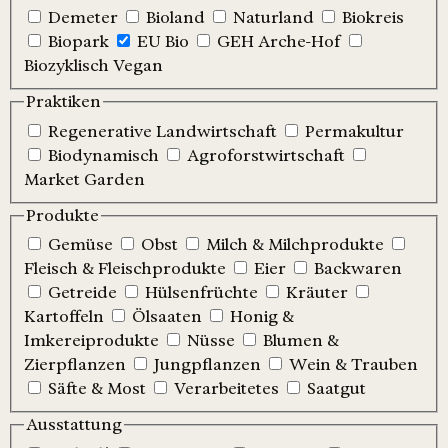
Demeter
Bioland
Naturland
Biokreis
Biopark
EU Bio
GEH Arche-Hof
Biozyklisch Vegan
Praktiken
Regenerative Landwirtschaft
Permakultur
Biodynamisch
Agroforstwirtschaft
Market Garden
Produkte
Gemüse
Obst
Milch & Milchprodukte
Fleisch & Fleischprodukte
Eier
Backwaren
Getreide
Hülsenfrüchte
Kräuter
Kartoffeln
Ölsaaten
Honig &
Imkereiprodukte
Nüsse
Blumen &
Zierpflanzen
Jungpflanzen
Wein & Trauben
Säfte & Most
Verarbeitetes
Saatgut
Ausstattung