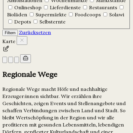
Abholstationen
Wochenmärkte
Marktstände
Onlineshop
Lieferdienste
Restaurants
Bioläden
Supermärkte
Foodcoops
Solawi
Depots
Selbsternte
Zurücksetzen
Filtern
Karte
Regionale Wege
Regionale Wege macht Höfe und nachhaltige
Erzeuger:innen sichtbar. Wir erzählen ihre
Geschichten, zeigen Events und Stellenangebote und
schaffen Verbindungen zwischen Land und Stadt. So
bleibt Wertschöpfung in der Region und wir alle
profitieren mit gesunden Lebensmitteln, lebendigen
Dörfern, gepflegter Kulturlandschaft und einer