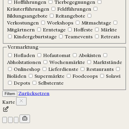
Hofführungen
Tierbegegnungen
Kräuterführungen
Feldführungen
Bildungsangebote
Reitangebote
Verkostungen
Workshops
Mitmachtage
Mitgärtnern
Erntetage
Hoffeste
Märkte
Kindergeburtstage
Teamevents
Retreats
Vermarktung
Hofladen
Hofautomat
Abokisten
Abholstationen
Wochenmärkte
Marktstände
Onlineshop
Lieferdienste
Restaurants
Bioläden
Supermärkte
Foodcoops
Solawi
Depots
Selbsternte
Zurücksetzen
Filtern
Karte