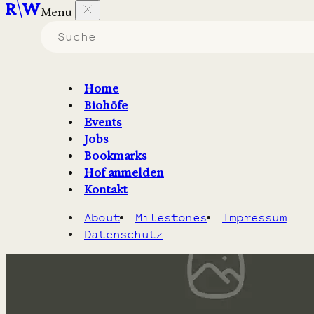
Menu
Biohöfe in Bayern
die nach den Vorgaben von
Naturland
arbeiten.
Home
Biohöfe
Filter
2
Karte
Events
Jobs
Bookmarks
Hof anmelden
Kontakt
About
Milestones
Impressum
Datenschutz