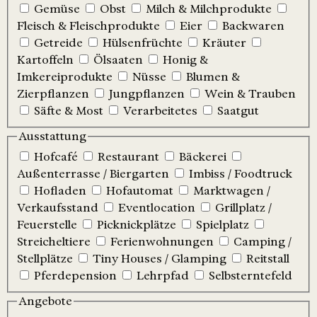
Gemüse
Obst
Milch & Milchprodukte
Fleisch & Fleischprodukte
Eier
Backwaren
Getreide
Hülsenfrüchte
Kräuter
Kartoffeln
Ölsaaten
Honig &
Imkereiprodukte
Nüsse
Blumen &
Zierpflanzen
Jungpflanzen
Wein & Trauben
Säfte & Most
Verarbeitetes
Saatgut
Ausstattung
Hofcafé
Restaurant
Bäckerei
Außenterrasse / Biergarten
Imbiss / Foodtruck
Hofladen
Hofautomat
Marktwagen /
Verkaufsstand
Eventlocation
Grillplatz /
Feuerstelle
Picknickplätze
Spielplatz
Streicheltiere
Ferienwohnungen
Camping /
Stellplätze
Tiny Houses / Glamping
Reitstall
Pferdepension
Lehrpfad
Selbsterntefeld
Angebote