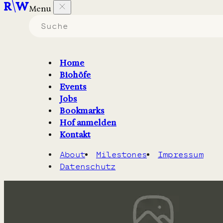
Menu
Biohöfe in Baden-
Württemberg
Home
Biohöfe
die nach den Vorgaben von
Demeter
arbeiten.
Events
Jobs
Filter
2
Karte
Bookmarks
Hof anmelden
Kontakt
About
Milestones
Impressum
Datenschutz