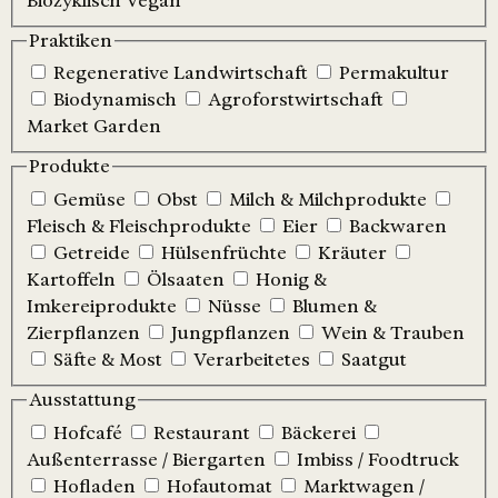
Biozyklisch Vegan
Praktiken
Regenerative Landwirtschaft
Permakultur
Biodynamisch
Agroforstwirtschaft
Market Garden
Produkte
Gemüse
Obst
Milch & Milchprodukte
Fleisch & Fleischprodukte
Eier
Backwaren
Getreide
Hülsenfrüchte
Kräuter
Kartoffeln
Ölsaaten
Honig &
Imkereiprodukte
Nüsse
Blumen &
Zierpflanzen
Jungpflanzen
Wein & Trauben
Säfte & Most
Verarbeitetes
Saatgut
Ausstattung
Hofcafé
Restaurant
Bäckerei
Außenterrasse / Biergarten
Imbiss / Foodtruck
Hofladen
Hofautomat
Marktwagen /