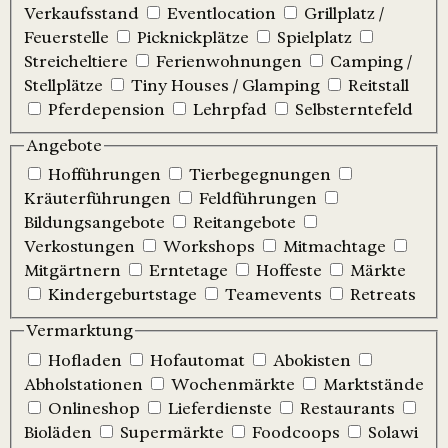
Verkaufsstand
Eventlocation
Grillplatz /
Feuerstelle
Picknickplätze
Spielplatz
Streicheltiere
Ferienwohnungen
Camping /
Stellplätze
Tiny Houses / Glamping
Reitstall
Pferdepension
Lehrpfad
Selbsterntefeld
Angebote
Hofführungen
Tierbegegnungen
Kräuterführungen
Feldführungen
Bildungsangebote
Reitangebote
Verkostungen
Workshops
Mitmachtage
Mitgärtnern
Erntetage
Hoffeste
Märkte
Kindergeburtstage
Teamevents
Retreats
Vermarktung
Hofladen
Hofautomat
Abokisten
Abholstationen
Wochenmärkte
Marktstände
Onlineshop
Lieferdienste
Restaurants
Bioläden
Supermärkte
Foodcoops
Solawi