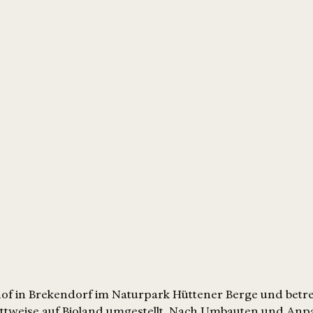
hof in Brekendorf im Naturpark Hüttener Berge und betre
rittweise auf Bioland umgestellt. Nach Umbauten und Anp