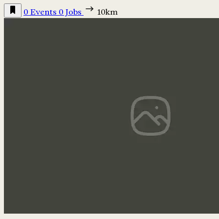
0 Events
0 Jobs
10km