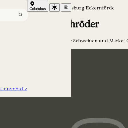
Schleswig-Holstein / Rendsburg-Eckernförde
Columbus
Biohof Schröder
ngus Rindern, Bunten Bentheimer Schweinen und Market
atenschutz