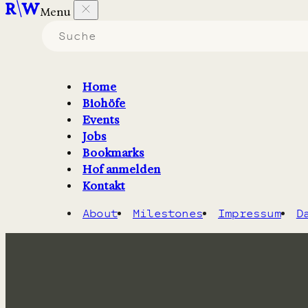
Menu
Home
Bioland Betrieb im Naturpark Hüttener Berge mit A
Biohöfe
Events
Jobs
Bookmarks
Hof anmelden
Kontakt
About
Milestones
Impressum
D