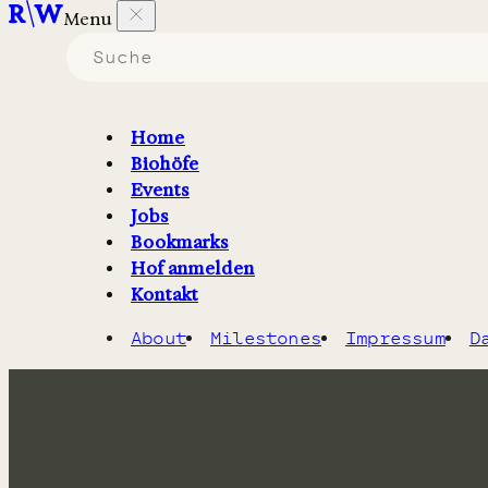
Menu
Niedersachsen / Rotenburg (Wümme)
Biohof Brockmann
Home
Bio Lieferservice mit Abo Kisten. Sortiment aus
Biohöfe
frischem Gemüse und Obst, Milchprodukten, Brot und
Events
Backwaren, Fleischwaren sowie Naturkost. Lieferung
Jobs
in Pfandkisten, Fokus kurze Wege.
Bookmarks
Hof anmelden
Kontakt
About
Milestones
Impressum
D