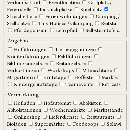
Verkaufsstand
Eventlocation
Grillplatz /
Feuerstelle
Picknickplätze
Spielplatz
Streicheltiere
Ferienwohnungen
Camping /
Stellplätze
Tiny Houses / Glamping
Reitstall
Pferdepension
Lehrpfad
Selbsterntefeld
Angebote
Hofführungen
Tierbegegnungen
Kräuterführungen
Feldführungen
Bildungsangebote
Reitangebote
Verkostungen
Workshops
Mitmachtage
Mitgärtnern
Erntetage
Hoffeste
Märkte
Kindergeburtstage
Teamevents
Retreats
Vermarktung
Hofladen
Hofautomat
Abokisten
Abholstationen
Wochenmärkte
Marktstände
Onlineshop
Lieferdienste
Restaurants
Bioläden
Supermärkte
Foodcoops
Solawi