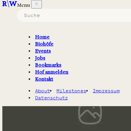
Menu
Biohöfe
die
Streicheltiere
haben.
Home
Biohöfe
Filter
1
Karte
Events
Jobs
Bookmarks
Hof anmelden
Kontakt
About
Milestones
Impressum
Datenschutz