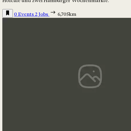
Hofcafé und zwei Hamburger Wochenmärkte.
0 Events
2 Jobs
6,705km