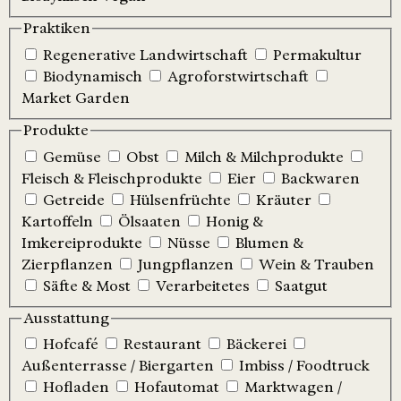
Praktiken
Regenerative Landwirtschaft
Permakultur
Biodynamisch
Agroforstwirtschaft
Market Garden
Produkte
Gemüse
Obst
Milch & Milchprodukte
Fleisch & Fleischprodukte
Eier
Backwaren
Getreide
Hülsenfrüchte
Kräuter
Kartoffeln
Ölsaaten
Honig &
Imkereiprodukte
Nüsse
Blumen &
Zierpflanzen
Jungpflanzen
Wein & Trauben
Säfte & Most
Verarbeitetes
Saatgut
Ausstattung
Hofcafé
Restaurant
Bäckerei
Außenterrasse / Biergarten
Imbiss / Foodtruck
Hofladen
Hofautomat
Marktwagen /