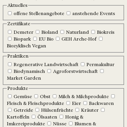
Aktuelles
offene Stellenangebote
anstehende Events
Zertifikate
Demeter
Bioland
Naturland
Biokreis
Biopark
EU Bio
GEH Arche-Hof
Biozyklisch Vegan
Praktiken
Regenerative Landwirtschaft
Permakultur
Biodynamisch
Agroforstwirtschaft
Market Garden
Produkte
Gemüse
Obst
Milch & Milchprodukte
Fleisch & Fleischprodukte
Eier
Backwaren
Getreide
Hülsenfrüchte
Kräuter
Kartoffeln
Ölsaaten
Honig &
Imkereiprodukte
Nüsse
Blumen &