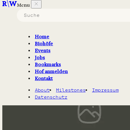
Menu
Biohöfe in Brandenburg
die
einen Hofladen
haben.
Home
Biohöfe
Filter
2
Karte
Events
Jobs
Bookmarks
Hof anmelden
Kontakt
About
Milestones
Impressum
Datenschutz