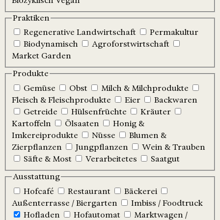
Biozyklisch Vegan
Praktiken
Regenerative Landwirtschaft
Permakultur
Biodynamisch
Agroforstwirtschaft
Market Garden
Produkte
Gemüse
Obst
Milch & Milchprodukte
Fleisch & Fleischprodukte
Eier
Backwaren
Getreide
Hülsenfrüchte
Kräuter
Kartoffeln
Ölsaaten
Honig &
Imkereiprodukte
Nüsse
Blumen &
Zierpflanzen
Jungpflanzen
Wein & Trauben
Säfte & Most
Verarbeitetes
Saatgut
Ausstattung
Hofcafé
Restaurant
Bäckerei
Außenterrasse / Biergarten
Imbiss / Foodtruck
Hofladen
Hofautomat
Marktwagen /