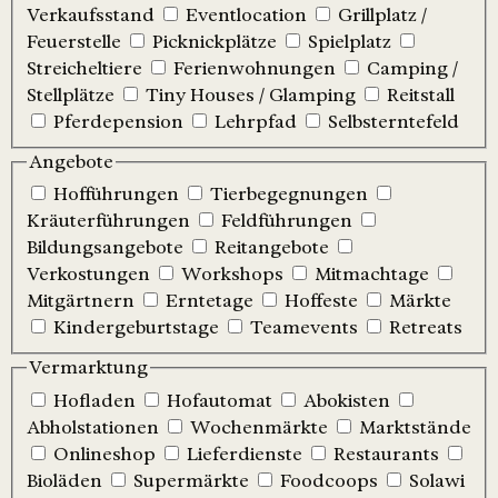
Verkaufsstand
Eventlocation
Grillplatz /
Feuerstelle
Picknickplätze
Spielplatz
Streicheltiere
Ferienwohnungen
Camping /
Stellplätze
Tiny Houses / Glamping
Reitstall
Pferdepension
Lehrpfad
Selbsterntefeld
Angebote
Hofführungen
Tierbegegnungen
Kräuterführungen
Feldführungen
Bildungsangebote
Reitangebote
Verkostungen
Workshops
Mitmachtage
Mitgärtnern
Erntetage
Hoffeste
Märkte
Kindergeburtstage
Teamevents
Retreats
Vermarktung
Hofladen
Hofautomat
Abokisten
Abholstationen
Wochenmärkte
Marktstände
Onlineshop
Lieferdienste
Restaurants
Bioläden
Supermärkte
Foodcoops
Solawi