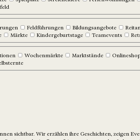
feld
hrungen
Feldführungen
Bildungsangebote
Reita
e
Märkte
Kindergeburtstage
Teamevents
Ret
tionen
Wochenmärkte
Marktstände
Onlinesho
elbsternte
nen sichtbar. Wir erzählen ihre Geschichten, zeigen Ev