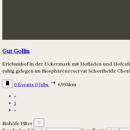
Gut Gollin
Erlebnishof in der Uckermark mit Hofladen und Hofcaf
ruhig gelegen im Biosphärenreservat Schorfheide Chori
0 Events
0 Jobs
6,958km
«
1
»
Biohöfe Filter