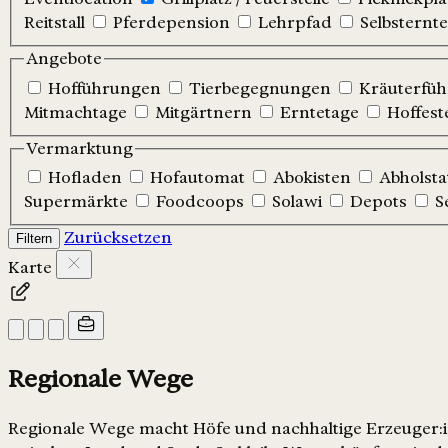
Reitstall
Pferdepension
Lehrpfad
Selbsternte
Angebote
Hofführungen
Tierbegegnungen
Kräuterfü
Mitmachtage
Mitgärtnern
Erntetage
Hoffest
Vermarktung
Hofladen
Hofautomat
Abokisten
Abholsta
Supermärkte
Foodcoops
Solawi
Depots
S
Zurücksetzen
Filtern
Karte
Regionale Wege
Regionale Wege macht Höfe und nachhaltige Erzeuger:in