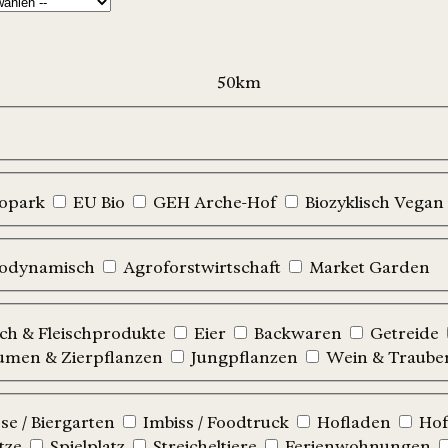
iopark
EU Bio
GEH Arche-Hof
Biozyklisch Vegan
iodynamisch
Agroforstwirtschaft
Market Garden
sch & Fleischprodukte
Eier
Backwaren
Getreide
umen & Zierpflanzen
Jungpflanzen
Wein & Traube
e / Biergarten
Imbiss / Foodtruck
Hofladen
Hof
tze
Spielplatz
Streicheltiere
Ferienwohnungen