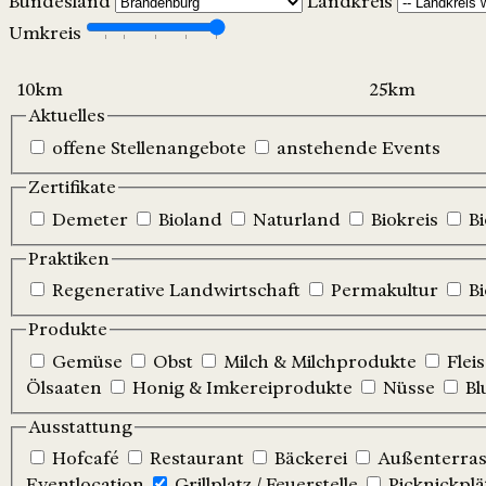
Bundesland
Landkreis
Umkreis
Aktuelles
offene Stellenangebote
anstehende Events
Zertifikate
Demeter
Bioland
Naturland
Biokreis
B
Praktiken
Regenerative Landwirtschaft
Permakultur
B
Produkte
Gemüse
Obst
Milch & Milchprodukte
Flei
Ölsaaten
Honig & Imkereiprodukte
Nüsse
Bl
Ausstattung
Hofcafé
Restaurant
Bäckerei
Außenterrass
Eventlocation
Grillplatz / Feuerstelle
Picknickplä