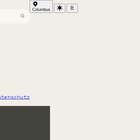
Columbus
len
atenschutz