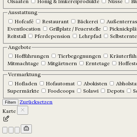
Ölsaaten
Honig & Imkereiprodukte
Nüsse
Bl
Ausstattung
Hofcafé
Restaurant
Bäckerei
Außenterrass
Eventlocation
Grillplatz / Feuerstelle
Picknickplä
Reitstall
Pferdepension
Lehrpfad
Selbsternte
Angebote
Hofführungen
Tierbegegnungen
Kräuterfü
Mitmachtage
Mitgärtnern
Erntetage
Hoffest
Vermarktung
Hofladen
Hofautomat
Abokisten
Abholsta
Supermärkte
Foodcoops
Solawi
Depots
S
Zurücksetzen
Filtern
Karte