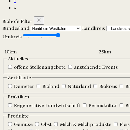
1
»
Biohöfe Filter
Bundesland
Landkreis
Umkreis
Aktuelles
offene Stellenangebote
anstehende Events
Zertifikate
Demeter
Bioland
Naturland
Biokreis
B
Praktiken
Regenerative Landwirtschaft
Permakultur
B
Produkte
Gemüse
Obst
Milch & Milchprodukte
Flei