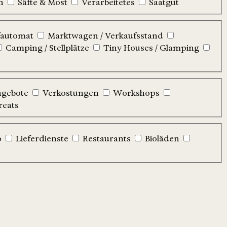
n
Säfte & Most
Verarbeitetes
Saatgut
automat
Marktwagen / Verkaufsstand
Camping / Stellplätze
Tiny Houses / Glamping
ngebote
Verkostungen
Workshops
reats
p
Lieferdienste
Restaurants
Bioläden