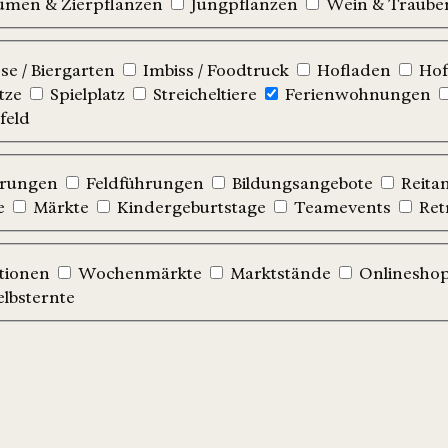
umen & Zierpflanzen
Jungpflanzen
Wein & Traube
e / Biergarten
Imbiss / Foodtruck
Hofladen
Hof
tze
Spielplatz
Streicheltiere
Ferienwohnungen
feld
hrungen
Feldführungen
Bildungsangebote
Reita
e
Märkte
Kindergeburtstage
Teamevents
Ret
tionen
Wochenmärkte
Marktstände
Onlinesho
elbsternte