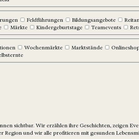
hrungen
Feldführungen
Bildungsangebote
Reita
e
Märkte
Kindergeburtstage
Teamevents
Ret
tionen
Wochenmärkte
Marktstände
Onlinesho
elbsternte
nen sichtbar. Wir erzählen ihre Geschichten, zeigen Ev
r Region und wir alle profitieren mit gesunden Lebensmi