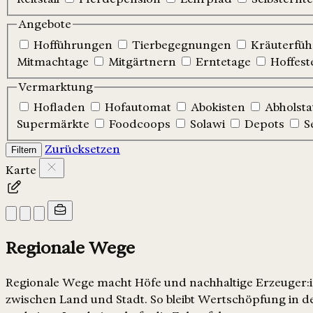
Angebote
Hofführungen
Tierbegegnungen
Kräuterfü
Mitmachtage
Mitgärtnern
Erntetage
Hoffest
Vermarktung
Hofladen
Hofautomat
Abokisten
Abholsta
Supermärkte
Foodcoops
Solawi
Depots
S
Zurücksetzen
Filtern
Karte
Regionale Wege
Regionale Wege macht Höfe und nachhaltige Erzeuger:in
zwischen Land und Stadt. So bleibt Wertschöpfung in de