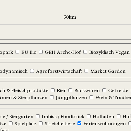
iopark
EU Bio
GEH Arche-Hof
Biozyklisch Vegan
iodynamisch
Agroforstwirtschaft
Market Garden
sch & Fleischprodukte
Eier
Backwaren
Getreide
umen & Zierpflanzen
Jungpflanzen
Wein & Traube
e / Biergarten
Imbiss / Foodtruck
Hofladen
Hof
tze
Spielplatz
Streicheltiere
Ferienwohnungen
feld