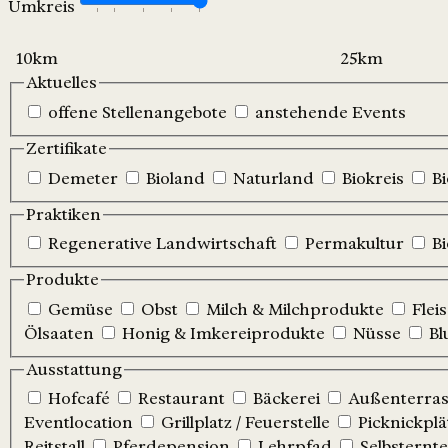
Umkreis
Aktuelles
offene Stellenangebote
anstehende Events
Zertifikate
Demeter
Bioland
Naturland
Biokreis
B
Praktiken
Regenerative Landwirtschaft
Permakultur
B
Produkte
Gemüse
Obst
Milch & Milchprodukte
Flei
Ölsaaten
Honig & Imkereiprodukte
Nüsse
Bl
Ausstattung
Hofcafé
Restaurant
Bäckerei
Außenterrass
Eventlocation
Grillplatz / Feuerstelle
Picknickplä
Reitstall
Pferdepension
Lehrpfad
Selbsternte