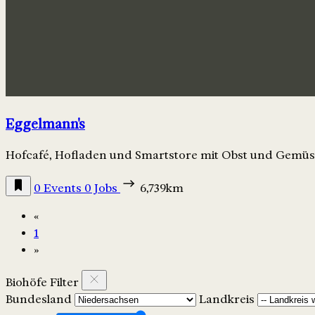
Eggelmann's
Hofcafé, Hofladen und Smartstore mit Obst und Gemüs
0 Events
0 Jobs
6,739km
«
1
»
Biohöfe Filter
Bundesland
Landkreis