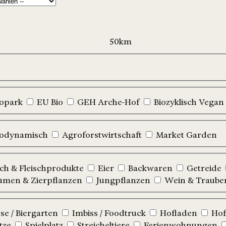
iopark
EU Bio
GEH Arche-Hof
Biozyklisch Vegan
iodynamisch
Agroforstwirtschaft
Market Garden
sch & Fleischprodukte
Eier
Backwaren
Getreide
umen & Zierpflanzen
Jungpflanzen
Wein & Traube
e / Biergarten
Imbiss / Foodtruck
Hofladen
Hof
tze
Spielplatz
Streicheltiere
Ferienwohnungen