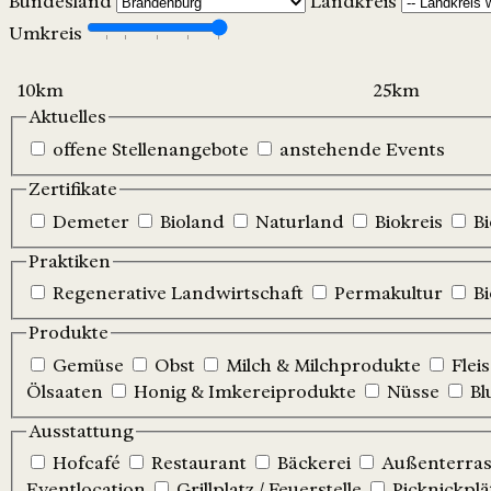
Bundesland
Landkreis
Umkreis
Aktuelles
offene Stellenangebote
anstehende Events
Zertifikate
Demeter
Bioland
Naturland
Biokreis
B
Praktiken
Regenerative Landwirtschaft
Permakultur
B
Produkte
Gemüse
Obst
Milch & Milchprodukte
Flei
Ölsaaten
Honig & Imkereiprodukte
Nüsse
Bl
Ausstattung
Hofcafé
Restaurant
Bäckerei
Außenterrass
Eventlocation
Grillplatz / Feuerstelle
Picknickplä