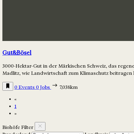
Gut&Bösel
3000-Hektar-Gut in der Märkischen Schweiz, das regener
Madlitz, wie Landwirtschaft zum Klimaschutz beitragen
0 Events
0 Jobs
7,038km
«
1
»
Biohöfe Filter