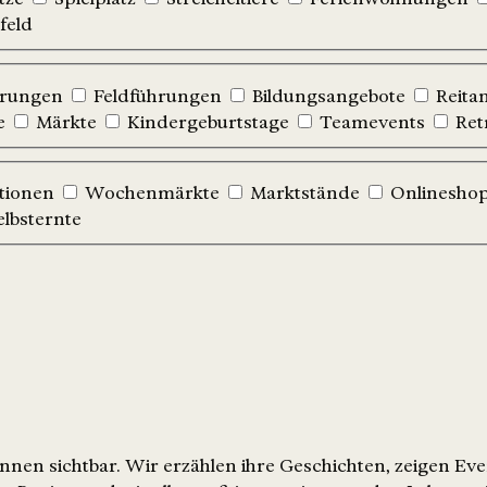
feld
hrungen
Feldführungen
Bildungsangebote
Reita
e
Märkte
Kindergeburtstage
Teamevents
Ret
tionen
Wochenmärkte
Marktstände
Onlinesho
elbsternte
nen sichtbar. Wir erzählen ihre Geschichten, zeigen Ev