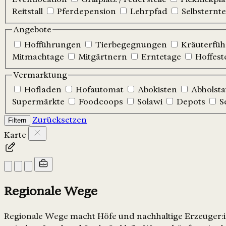
Reitstall
Pferdepension
Lehrpfad
Selbsternte
Angebote
Hofführungen
Tierbegegnungen
Kräuterfü
Mitmachtage
Mitgärtnern
Erntetage
Hoffest
Vermarktung
Hofladen
Hofautomat
Abokisten
Abholsta
Supermärkte
Foodcoops
Solawi
Depots
S
Zurücksetzen
Filtern
Karte
Regionale Wege
Regionale Wege macht Höfe und nachhaltige Erzeuger:in