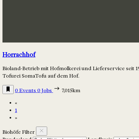
Horrachhof
Bioland-Betrieb mit Hofmolkerei und Lieferservice seit 
Tofurei SomaTofu auf dem Hof.
0 Events
0 Jobs
7,015km
«
1
»
Biohöfe Filter