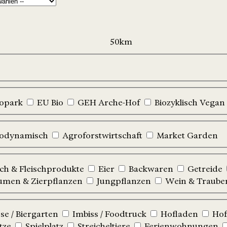
iopark
EU Bio
GEH Arche-Hof
Biozyklisch Vegan
iodynamisch
Agroforstwirtschaft
Market Garden
sch & Fleischprodukte
Eier
Backwaren
Getreide
umen & Zierpflanzen
Jungpflanzen
Wein & Traube
e / Biergarten
Imbiss / Foodtruck
Hofladen
Hof
tze
Spielplatz
Streicheltiere
Ferienwohnungen