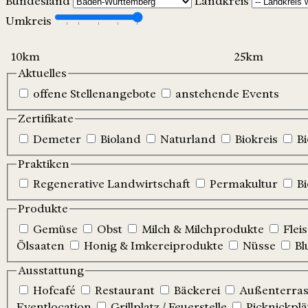
Bundesland
Landkreis
Umkreis
Aktuelles
offene Stellenangebote
anstehende Events
Zertifikate
Demeter
Bioland
Naturland
Biokreis
B
Praktiken
Regenerative Landwirtschaft
Permakultur
B
Produkte
Gemüse
Obst
Milch & Milchprodukte
Flei
Ölsaaten
Honig & Imkereiprodukte
Nüsse
Bl
Ausstattung
Hofcafé
Restaurant
Bäckerei
Außenterrass
Eventlocation
Grillplatz / Feuerstelle
Picknickplä