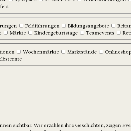
feld
hrungen
Feldführungen
Bildungsangebote
Reita
e
Märkte
Kindergeburtstage
Teamevents
Ret
tionen
Wochenmärkte
Marktstände
Onlinesho
elbsternte
nen sichtbar. Wir erzählen ihre Geschichten, zeigen Ev