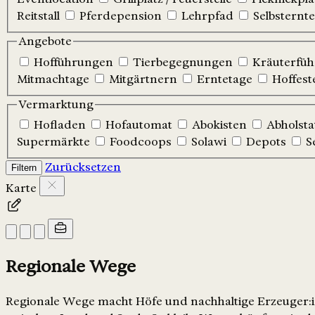
Reitstall
Pferdepension
Lehrpfad
Selbsternte
Angebote
Hofführungen
Tierbegegnungen
Kräuterfü
Mitmachtage
Mitgärtnern
Erntetage
Hoffest
Vermarktung
Hofladen
Hofautomat
Abokisten
Abholsta
Supermärkte
Foodcoops
Solawi
Depots
S
Zurücksetzen
Filtern
Karte
Regionale Wege
Regionale Wege macht Höfe und nachhaltige Erzeuger:in