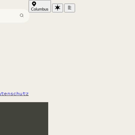
Columbus
rg
atenschutz