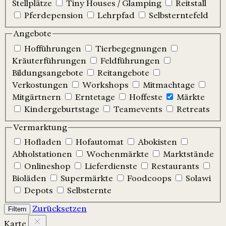
Stellplätze
Tiny Houses / Glamping
Reitstall
Pferdepension
Lehrpfad
Selbsterntefeld
Angebote
Hofführungen
Tierbegegnungen
Kräuterführungen
Feldführungen
Bildungsangebote
Reitangebote
Verkostungen
Workshops
Mitmachtage
Mitgärtnern
Erntetage
Hoffeste
Märkte
Kindergeburtstage
Teamevents
Retreats
Vermarktung
Hofladen
Hofautomat
Abokisten
Abholstationen
Wochenmärkte
Marktstände
Onlineshop
Lieferdienste
Restaurants
Bioläden
Supermärkte
Foodcoops
Solawi
Depots
Selbsternte
Zurücksetzen
Filtern
Karte