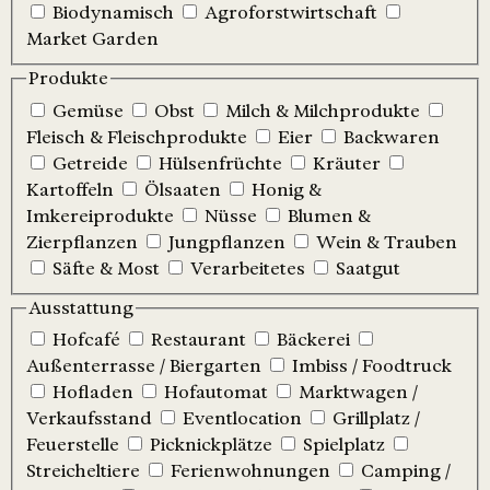
Biodynamisch
Agroforstwirtschaft
Market Garden
Produkte
Gemüse
Obst
Milch & Milchprodukte
Fleisch & Fleischprodukte
Eier
Backwaren
Getreide
Hülsenfrüchte
Kräuter
Kartoffeln
Ölsaaten
Honig &
Imkereiprodukte
Nüsse
Blumen &
Zierpflanzen
Jungpflanzen
Wein & Trauben
Säfte & Most
Verarbeitetes
Saatgut
Ausstattung
Hofcafé
Restaurant
Bäckerei
Außenterrasse / Biergarten
Imbiss / Foodtruck
Hofladen
Hofautomat
Marktwagen /
Verkaufsstand
Eventlocation
Grillplatz /
Feuerstelle
Picknickplätze
Spielplatz
Streicheltiere
Ferienwohnungen
Camping /