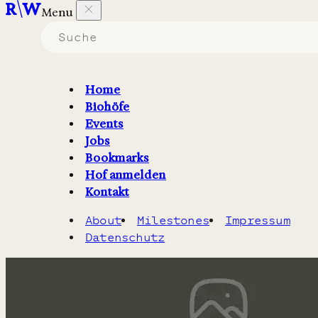
Menu
Biohöfe in Baden-
Württemberg
Home
Biohöfe
die
Märkte
anbieten.
Events
Jobs
Filter
2
Karte
Bookmarks
Hof anmelden
Kontakt
About
Milestones
Impressum
Datenschutz