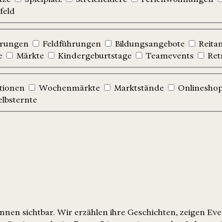
feld
hrungen
Feldführungen
Bildungsangebote
Reita
e
Märkte
Kindergeburtstage
Teamevents
Ret
tionen
Wochenmärkte
Marktstände
Onlinesho
elbsternte
nen sichtbar. Wir erzählen ihre Geschichten, zeigen Ev