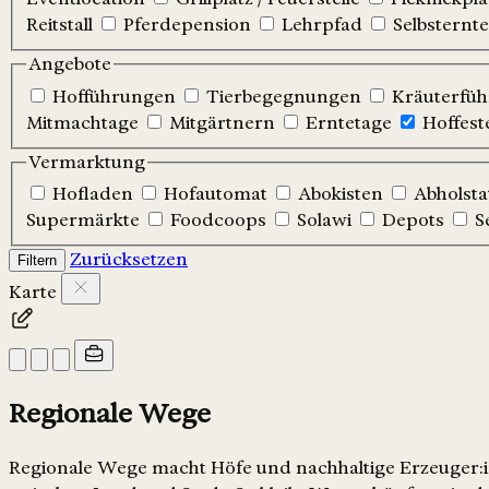
Reitstall
Pferdepension
Lehrpfad
Selbsternte
Angebote
Hofführungen
Tierbegegnungen
Kräuterfü
Mitmachtage
Mitgärtnern
Erntetage
Hoffest
Vermarktung
Hofladen
Hofautomat
Abokisten
Abholsta
Supermärkte
Foodcoops
Solawi
Depots
S
Zurücksetzen
Filtern
Karte
Regionale Wege
Regionale Wege macht Höfe und nachhaltige Erzeuger:in