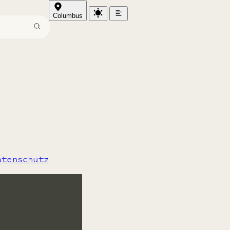
Columbus
rg
atenschutz