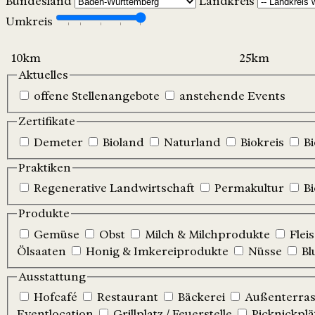
Bundesland
Landkreis
Umkreis
Aktuelles
offene Stellenangebote
anstehende Events
Zertifikate
Demeter
Bioland
Naturland
Biokreis
B
Praktiken
Regenerative Landwirtschaft
Permakultur
B
Produkte
Gemüse
Obst
Milch & Milchprodukte
Flei
Ölsaaten
Honig & Imkereiprodukte
Nüsse
Bl
Ausstattung
Hofcafé
Restaurant
Bäckerei
Außenterrass
Eventlocation
Grillplatz / Feuerstelle
Picknickplä