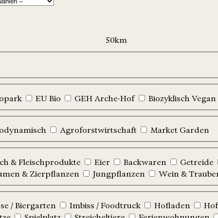
iopark
EU Bio
GEH Arche-Hof
Biozyklisch Vegan
iodynamisch
Agroforstwirtschaft
Market Garden
sch & Fleischprodukte
Eier
Backwaren
Getreide
umen & Zierpflanzen
Jungpflanzen
Wein & Traube
e / Biergarten
Imbiss / Foodtruck
Hofladen
Hof
tze
Spielplatz
Streicheltiere
Ferienwohnungen