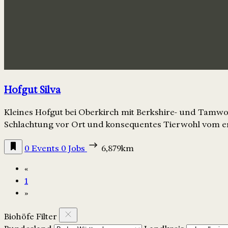
Hofgut Silva
Kleines Hofgut bei Oberkirch mit Berkshire- und Tamwo
Schlachtung vor Ort und konsequentes Tierwohl vom er
0 Events
0 Jobs
6,879km
«
1
»
Biohöfe Filter