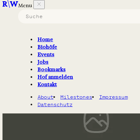
Menu
Biohöfe in Sachsen
die
Bildungsangebote
anbieten.
Home
Biohöfe
Filter
2
Karte
Events
Jobs
Bookmarks
Hof anmelden
Kontakt
About
Milestones
Impressum
Datenschutz