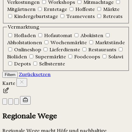
Verkostungen
Workshops
Mitmachtage
Mitgärtnern
Erntetage
Hoffeste
Märkte
Kindergeburtstage
Teamevents
Retreats
Vermarktung
Hofladen
Hofautomat
Abokisten
Abholstationen
Wochenmärkte
Marktstände
Onlineshop
Lieferdienste
Restaurants
Bioläden
Supermärkte
Foodcoops
Solawi
Depots
Selbsternte
Zurücksetzen
Filtern
Karte
Regionale Wege
Regionale Wege macht Höfe und nachhaltige