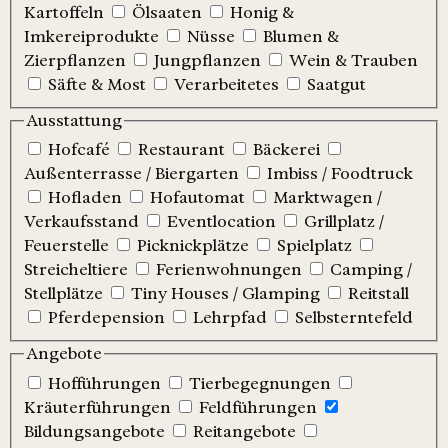
Kartoffeln
Ölsaaten
Honig &
Imkereiprodukte
Nüsse
Blumen &
Zierpflanzen
Jungpflanzen
Wein & Trauben
Säfte & Most
Verarbeitetes
Saatgut
Ausstattung
Hofcafé
Restaurant
Bäckerei
Außenterrasse / Biergarten
Imbiss / Foodtruck
Hofladen
Hofautomat
Marktwagen /
Verkaufsstand
Eventlocation
Grillplatz /
Feuerstelle
Picknickplätze
Spielplatz
Streicheltiere
Ferienwohnungen
Camping /
Stellplätze
Tiny Houses / Glamping
Reitstall
Pferdepension
Lehrpfad
Selbsterntefeld
Angebote
Hofführungen
Tierbegegnungen
Kräuterführungen
Feldführungen
Bildungsangebote
Reitangebote