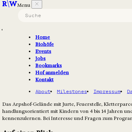
Menu
Arpshof
Johannifest
Home
Mi., 24. Juni 2026 / 15:00 - 19:00
Biohöfe
Events
Google Calendar
Apple Calendar
Jobs
Bookmarks
Über die Veranstaltung
Hof anmelden
Kontakt
Am 24. Juni feiert die Arpshof-Pädagogik auf dem Gelä
About
Milestones
Impressum
D
Hofes und verbindet Kinder, Familien und die Hofgemei
Das Arpshof-Gelände mit Jurte, Feuerstelle, Kletterpar
handlungsorientiert mit Kindern von 4 bis 14 Jahren und
kennenzulernen. Bei Interesse und Fragen zum Progr