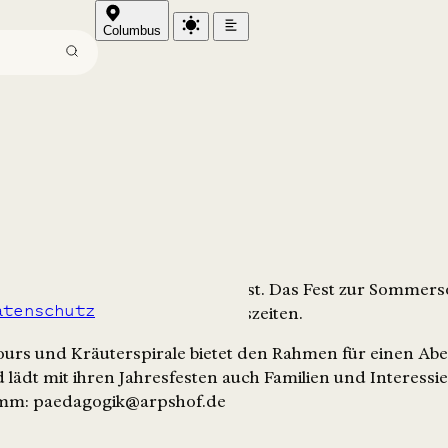
Columbus
nde des Arpshofes das Johannifest. Das Fest zur Sommer
atenschutz
nschaft im Rhythmus der Jahreszeiten.
cours und Kräuterspirale bietet den Rahmen für einen Abe
 lädt mit ihren Jahresfesten auch Familien und Interessi
amm: paedagogik@arpshof.de