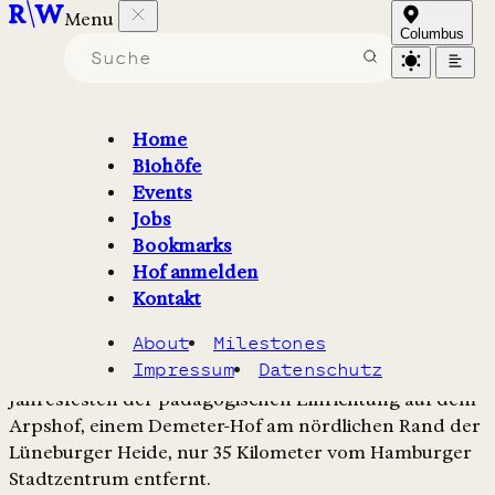
Menu
Arpshof
Columbus
Herbstfest
Home
So., 4. Oktober 2026 / 14:00 - 18:00
Biohöfe
Events
Google Calendar
Apple Calendar
Jobs
Bookmarks
Über die Veranstaltung
Hof anmelden
Kontakt
Am 4. Oktober lädt die Arpshof-Pädagogik zum
About
Milestones
Herbstfest ein. Das Fest markiert den Übergang in die
Impressum
Datenschutz
dunkle Jahreszeit und gehört zu den regelmäßigen
Jahresfesten der pädagogischen Einrichtung auf dem
Arpshof, einem Demeter-Hof am nördlichen Rand der
Lüneburger Heide, nur 35 Kilometer vom Hamburger
Stadtzentrum entfernt.