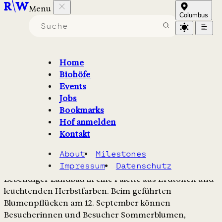
Menu
Lebendiger Landbau
Columbus
Geführtes Blumenpflücken:
Herbstliche Sträuße
Home
Biohöfe
Events
Sa., 12. September 2026 / 10:00 - 11:30
Jobs
Bookmarks
Google Calendar
Apple Calendar
Hof anmelden
Kontakt
Über die Veranstaltung
About
Milestones
Impressum
Datenschutz
Im September verwandeln sich die Felder von
Lebendiger Landbau in eine Palette aus Erdtönen und
leuchtenden Herbstfarben. Beim geführten
Blumenpflücken am 12. September können
Besucherinnen und Besucher Sommerblumen,