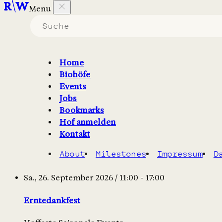
Menu
Veranstaltungen auf Höfen in
die
Saisonale Events
sind.
Home
Biohöfe
Filter
2
Karte
Events
Jobs
Eventkalender
Bookmarks
Hof anmelden
Kontakt
September
About
Milestones
Impressum
D
09/2026
Sa., 26. September 2026 / 11:00 - 17:00
Erntedankfest