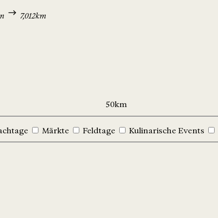
rn
7,012km
achtage
Märkte
Feldtage
Kulinarische Events