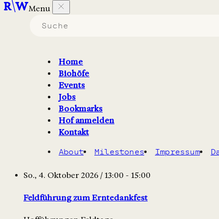
Menu
Veranstaltungen auf Höfen i
die
Hofführungen
sind.
Home
Biohöfe
Filter
2
Karte
Events
Jobs
Eventkalender
Bookmarks
Hof anmelden
Kontakt
Oktober
About
Milestones
Impressum
D
10/2026
So., 4. Oktober 2026 / 13:00 - 15:00
Feldführung zum Erntedankfest