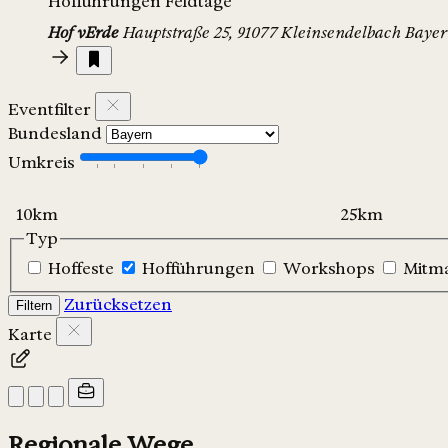
Hofführungen
Feldtage
Hof vErde
Hauptstraße 25, 91077 Kleinsendelbach
Baye
Eventfilter
Bundesland
Umkreis
Typ
Hoffeste
Hofführungen
Workshops
Mitm
Zurücksetzen
Filtern
Karte
Regionale Wege