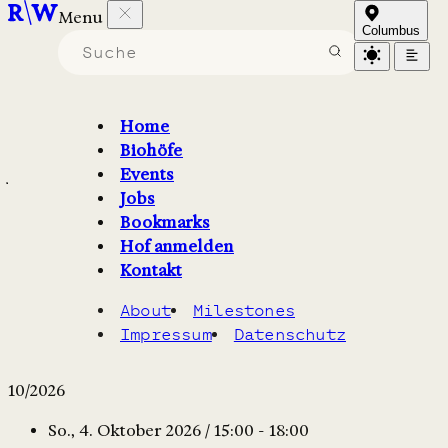
Menu
Columbus
Veranstaltungen auf Höfen
in Bayern
Home
Biohöfe
Hoffeste, Führungen und Workshops auf Biohöfen –
Events
jetzt entdecken und Termin merken
Jobs
Bookmarks
Filter
1
Karte
Hof anmelden
Kontakt
Eventkalender
About
Milestones
Impressum
Datenschutz
Oktober
10/2026
So., 4. Oktober 2026 / 15:00 - 18:00